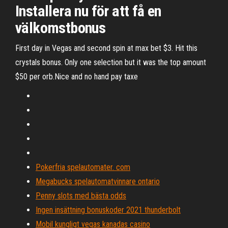
Installera nu för att få en
välkomstbonus
First day in Vegas and second spin at max bet $3. Hit this
crystals bonus. Only one selection but it was the top amount
$50 per orb.Nice and no hand pay taxe
Pokerfria spelautomater. com
Megabucks spelautomatvinnare ontario
Penny slots med bästa odds
Ingen insättning bonuskoder 2021 thunderbolt
Mobil kungligt vegas kanadas casino