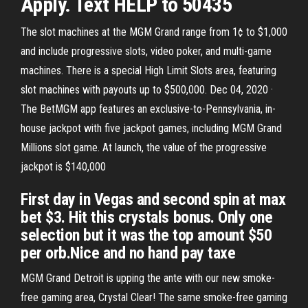
Apply. Text HELP to 50435
The slot machines at the MGM Grand range from 1¢ to $1,000
and include progressive slots, video poker, and multi-game
machines. There is a special High Limit Slots area, featuring
slot machines with payouts up to $500,000. Dec 04, 2020 ·
The BetMGM app features an exclusive-to-Pennsylvania, in-
house jackpot with five jackpot games, including MGM Grand
Millions slot game. At launch, the value of the progressive
jackpot is $140,000
First day in Vegas and second spin at max
bet $3. Hit this crystals bonus. Only one
selection but it was the top amount $50
per orb.Nice and no hand pay taxe
MGM Grand Detroit is upping the ante with our new smoke-
free gaming area, Crystal Clear! The same smoke-free gaming