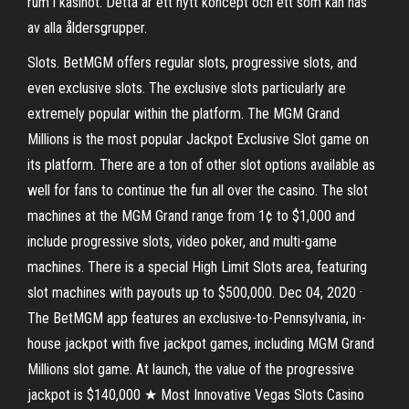
rum i kasinot. Detta är ett nytt koncept och ett som kan nås
av alla åldersgrupper.
Slots. BetMGM offers regular slots, progressive slots, and
even exclusive slots. The exclusive slots particularly are
extremely popular within the platform. The MGM Grand
Millions is the most popular Jackpot Exclusive Slot game on
its platform. There are a ton of other slot options available as
well for fans to continue the fun all over the casino. The slot
machines at the MGM Grand range from 1¢ to $1,000 and
include progressive slots, video poker, and multi-game
machines. There is a special High Limit Slots area, featuring
slot machines with payouts up to $500,000. Dec 04, 2020 ·
The BetMGM app features an exclusive-to-Pennsylvania, in-
house jackpot with five jackpot games, including MGM Grand
Millions slot game. At launch, the value of the progressive
jackpot is $140,000 ★ Most Innovative Vegas Slots Casino