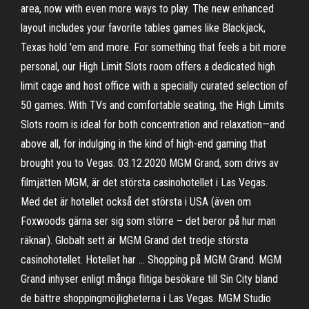
area, now with even more ways to play. The new enhanced
layout includes your favorite tables games like Blackjack,
Texas hold 'em and more. For something that feels a bit more
personal, our High Limit Slots room offers a dedicated high
limit cage and host office with a specially curated selection of
50 games. With TVs and comfortable seating, the High Limits
Slots room is ideal for both concentration and relaxation—and
above all, for indulging in the kind of high-end gaming that
brought you to Vegas. 03.12.2020 MGM Grand, som drivs av
filmjätten MGM, är det största casinohotellet i Las Vegas.
Med det är hotellet också det största i USA (även om
Foxwoods gärna ser sig som större – det beror på hur man
räknar). Globalt sett är MGM Grand det tredje största
casinohotellet. Hotellet har … Shopping på MGM Grand. MGM
Grand inhyser enligt många flitiga besökare till Sin City bland
de bättre shoppingmöjligheterna i Las Vegas. MGM Studio