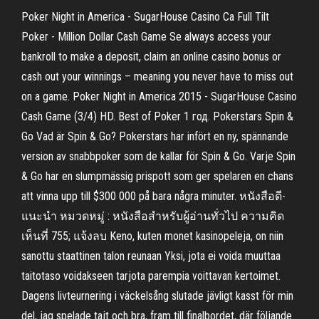
Poker Night in America - SugarHouse Casino Ca Full Tilt
Poker - Million Dollar Cash Game Se always access your
bankroll to make a deposit, claim an online casino bonus or
cash out your winnings – meaning you never have to miss out
on a game. Poker Night in America 2015 - SugarHouse Casino
Cash Game (3/4) HD. Best of Poker 1 год. Pokerstars Spin &
Go Vad är Spin & Go? Pokerstars har infört en ny, spännande
version av snabbpoker som de kallar för Spin & Go. Varje Spin
& Go har en slumpmässig prispott som ger spelaren en chans
att vinna upp till $300 000 på bara några minuter. หนังสือดี-
แนะนำ หมวดหมู่ : หนังสือสำหรับผู้อ่านทั่วไป ความคิด
เห็นที่ 755; แจ้งลบ Keno, kuten monet kasinopeleja, on niin
sanottu staattinen talon reunaan Yksi, jota ei voida muuttaa
taitotaso voidakseen tarjota parempia voittavan kertoimet.
Dagens livteurnering i väckelsång slutade jävligt kasst för min
del, jag spelade tajt och bra, fram till finalbordet, där följande