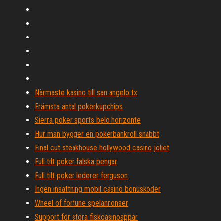
Närmaste kasino till san angelo tx
Främsta antal pokerkupchips
Sierra poker sports belo horizonte
Hur man bygger en pokerbankroll snabbt
Final cut steakhouse hollywood casino joliet
Full tilt poker falska pengar
Full tilt poker lederer ferguson
Ingen insättning mobil casino bonuskoder
Wheel of fortune spelannonser
Support för stora fiskcasinoappar